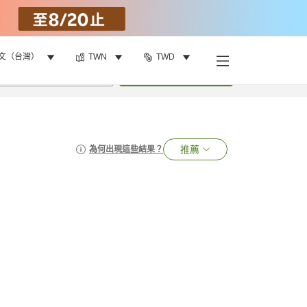
文（台灣）
TWN
TWD
•
1
間房
搜尋
推薦
為何出現這些結果？