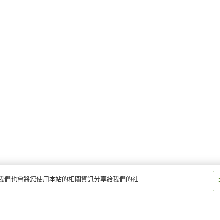
量。我們也會將您使用本站的相關資訊分享給我們的社
松尾站
島原船津站
靈丘公園體育館