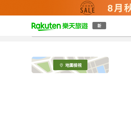
t
新
o
p
P
a
g
e
地圖檢視
_
s
e
a
r
c
h