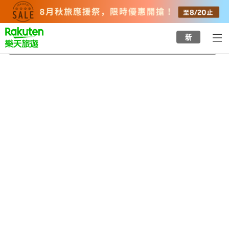
to
top
page
新
雲仙
2026/8/23
-
2026/8/24
每間
2
人
•
1
間房