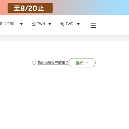
文（台灣）
TWN
TWD
•
1
間房
搜尋
推薦
為何出現這些結果？