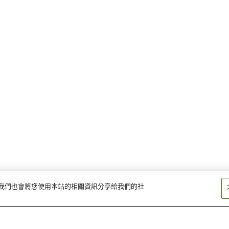
量。我們也會將您使用本站的相關資訊分享給我們的社
大正站
吾妻站
愛野站