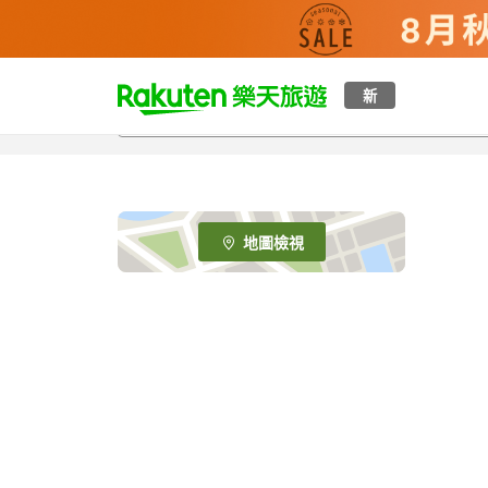
t
新
o
p
P
a
g
e
地圖檢視
_
s
e
a
r
c
h