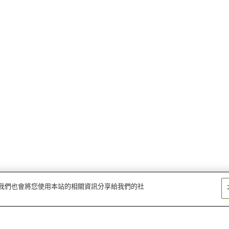
量。我們也會將您使用本站的相關資訊分享給我們的社
大正站
吾妻站
愛野站