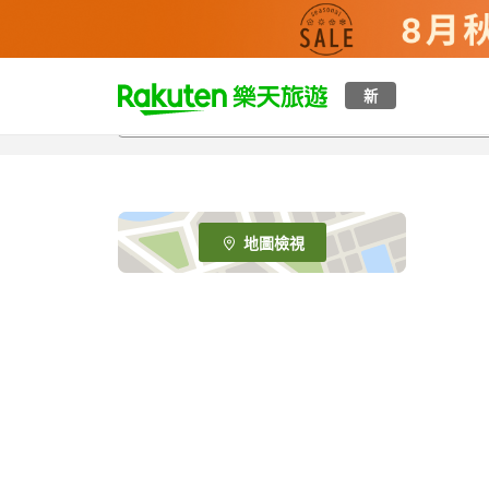
t
新
o
p
P
a
g
e
地圖檢視
_
s
e
a
r
c
h