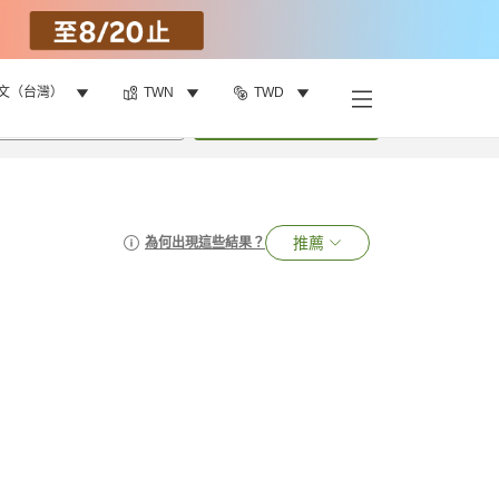
文（台灣）
TWN
TWD
•
1
間房
搜尋
推薦
為何出現這些結果？