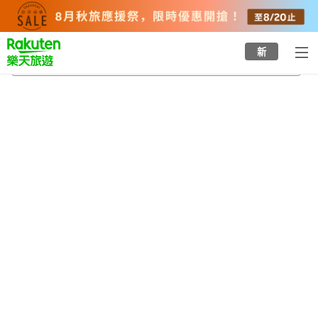
to
top
page
新
竜田川站
2026/8/21
-
2026/8/22
每間
2
人
•
1
間房