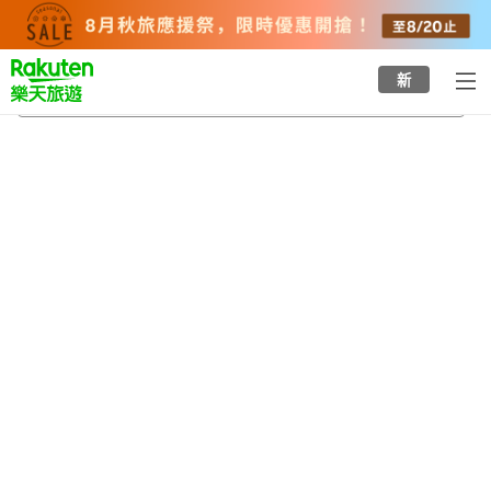
to
top
page
新
香久山站
2026/8/20
-
2026/8/21
每間
2
人
•
1
間房