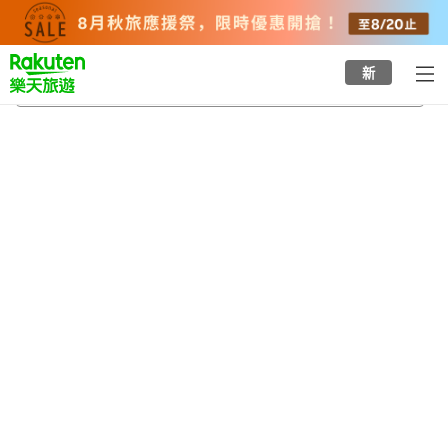
to
top
page
新
下北山村
2026/8/21
-
2026/8/22
每間
2
人
•
1
間房