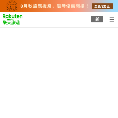
to
top
page
新
十津川溫泉鄉
2026/8/21
-
2026/8/22
每間
2
人
•
1
間房