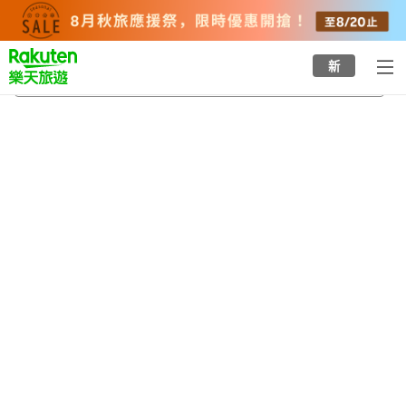
to
top
page
新
黒井站
2026/8/20
-
2026/8/21
每間
2
人
•
1
間房