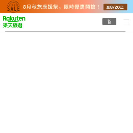
to
top
page
新
中野邸美術館
2026/8/21
-
2026/8/22
每間
2
人
•
1
間房