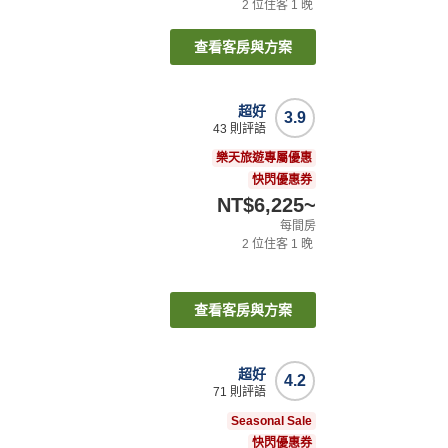
2
位住客
1
晚
查看客房與方案
超好
3.9
43
則評語
樂天旅遊專屬優惠
快閃優惠券
NT$6,225
~
每間房
2
位住客
1
晚
查看客房與方案
超好
4.2
71
則評語
Seasonal Sale
快閃優惠券