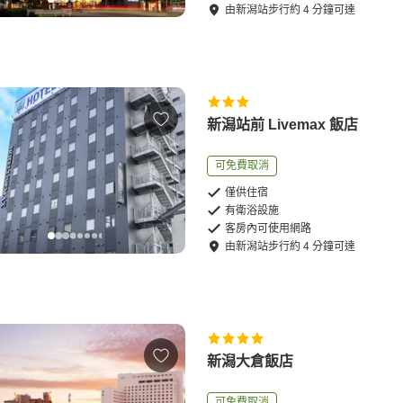
由
新潟站
步行
約
4
分鐘可達
新潟站前 Livemax 飯店
可免費取消
僅供住宿
有衛浴設施
客房內可使用網路
由
新潟站
步行
約
4
分鐘可達
新潟大倉飯店
可免費取消