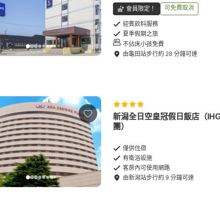
可免費取消
會員限定！
迎賓飲料服務
夏季假期之旅
不佔床小孩免費
由
龜田站
步行
約
28
分鐘可達
新潟全日空皇冠假日飯店（IHG
團）
僅供住宿
有衛浴設施
客房內可使用網路
由
新潟站
步行
約
9
分鐘可達