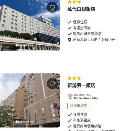
萬代白銀飯店
僅供住宿
有衛浴設施
客房內可使用網路
由
新潟站
步行
約
9
分鐘可達
新潟第一飯店
可免費取消
僅供住宿
有衛浴設施
客房內可使用網路