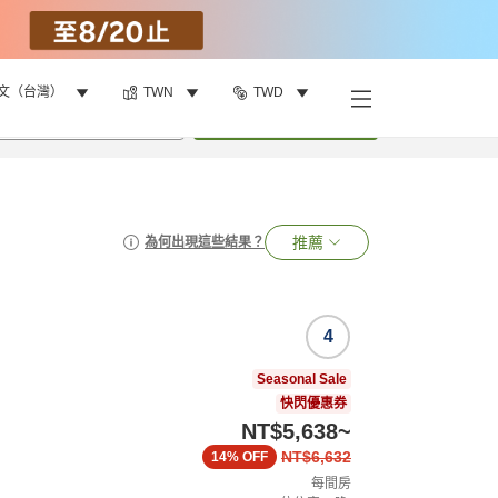
文（台灣）
TWN
TWD
•
1
間房
搜尋
推薦
為何出現這些結果？
4
Seasonal Sale
快閃優惠券
NT$5,638
~
NT$6,632
14%
OFF
每間房