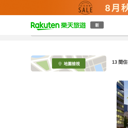
t
新
o
p
P
a
g
e
13
間住
地圖檢視
_
s
e
a
r
c
h