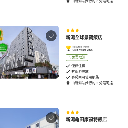
由
新潟站
步行
約
3
分鐘可達
新潟全球景觀飯店
可免費取消
僅供住宿
有衛浴設施
客房內可使用網路
由
新潟站
步行
約
2
分鐘可達
新潟龜田康福特飯店