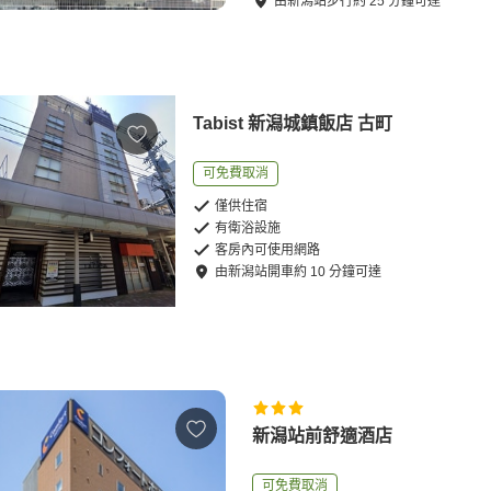
由
新潟站
步行
約
25
分鐘可達
Tabist 新潟城鎮飯店 古町
可免費取消
僅供住宿
有衛浴設施
客房內可使用網路
由
新潟站
開車
約
10
分鐘可達
新潟站前舒適酒店
可免費取消