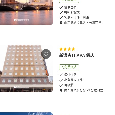
僅供住宿
有衛浴設施
客房內可使用網路
由
新潟站
開車
約
6
分鐘可達
新潟古町 APA 飯店
可免費取消
僅供住宿
小型雙人床房
可吸菸
由
新潟站
步行
約
23
分鐘可達