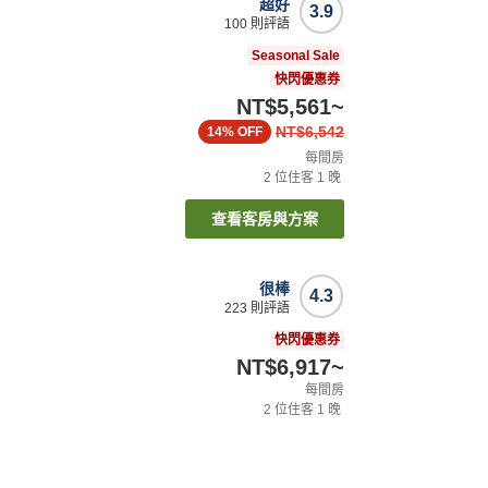
超好
3.9
100
則評語
Seasonal Sale
快閃優惠券
NT$5,561
~
NT$6,542
14%
OFF
每間房
2
位住客
1
晚
查看客房與方案
很棒
4.3
223
則評語
快閃優惠券
NT$6,917
~
每間房
2
位住客
1
晚