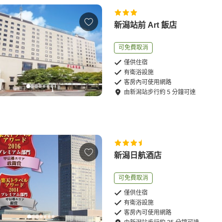
新潟站前 Art 飯店
可免費取消
僅供住宿
有衛浴設施
客房內可使用網路
由
新潟站
步行
約
5
分鐘可達
新潟日航酒店
可免費取消
僅供住宿
有衛浴設施
客房內可使用網路