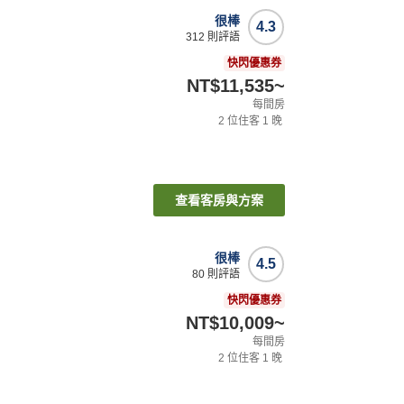
很棒
4.3
312
則評語
快閃優惠券
NT$11,535
~
每間房
2
位住客
1
晚
查看客房與方案
很棒
4.5
80
則評語
快閃優惠券
NT$10,009
~
每間房
2
位住客
1
晚