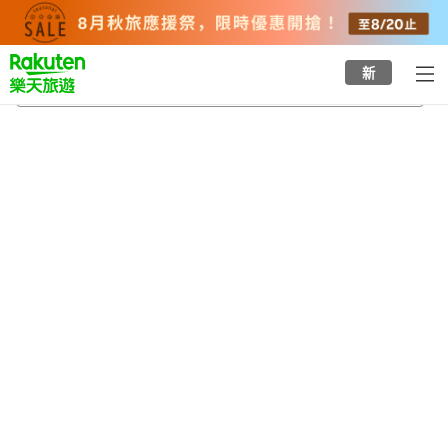
to
top
page
新
西三川砂金山
2026/8/23
-
2026/8/24
每間
2
人
•
1
間房