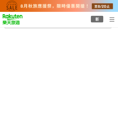
to
top
page
新
佐渡金山
2026/8/20
-
2026/8/21
每間
2
人
•
1
間房