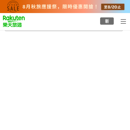
to
top
page
新
下條站
2026/8/23
-
2026/8/24
每間
2
人
•
1
間房