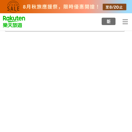
to
top
page
新
丸山溫泉
2026/8/23
-
2026/8/24
每間
2
人
•
1
間房