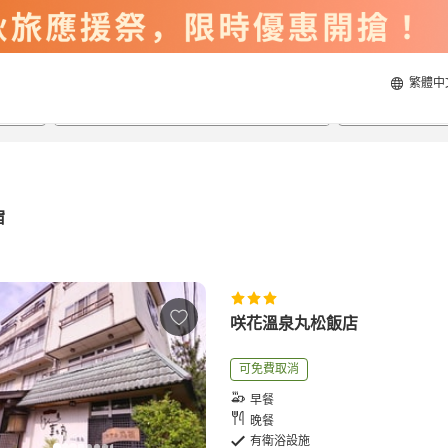
繁體中
2026/8/20
2026/8/21
每間
2
人
宿
咲花溫泉丸松飯店
可免費取消
早餐
晚餐
有衛浴設施