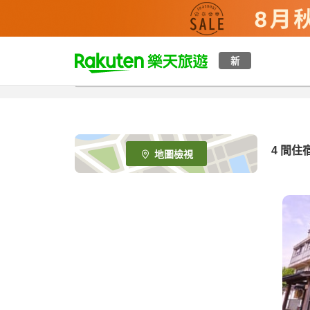
t
新
o
p
P
a
g
e
4
間住
地圖檢視
_
s
e
a
r
c
h