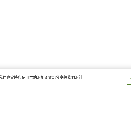
量。我們也會將您使用本站的相關資訊分享給我們的社
彌彥溫泉
清津峽溫泉
貝掛溫泉
村杉溫泉
安田溫泉
今板溫泉