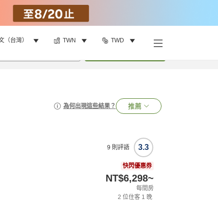
文（台灣）
TWN
TWD
•
1
間房
搜尋
推薦
為何出現這些結果？
3.3
9
則評語
快閃優惠券
NT$6,298
~
每間房
2
位住客
1
晚