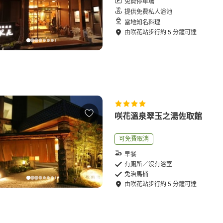
免費停車場
提供免費私人浴池
當地知名料理
由
咲花站
步行
約
5
分鐘可達
咲花溫泉翠玉之湯佐取館
可免費取消
早餐
有廁所／沒有浴室
免治馬桶
由
咲花站
步行
約
5
分鐘可達