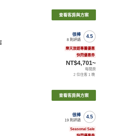
查看客房與方案
很棒
4.5
8
則評語
店
樂天旅遊專屬優惠
快閃優惠券
NT$4,701
~
每間房
2
位住客
1
晚
查看客房與方案
很棒
4.5
19
則評語
Seasonal Sale
快閃優惠券