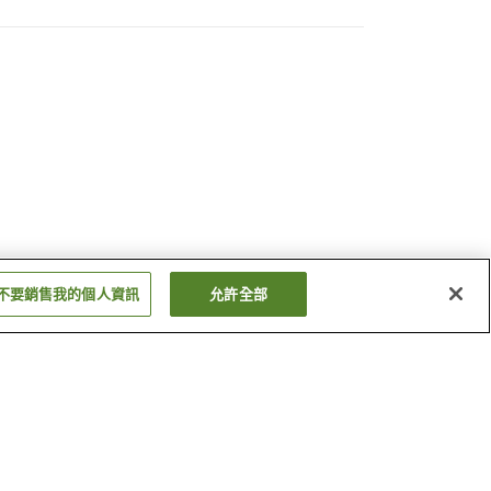
不要銷售我的個人資訊
允許全部
舞子溫泉
五十澤溫泉
顯示更多