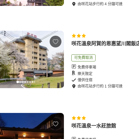
由
咲花站
步行
約
4
分鐘可達
咲花溫泉阿賀的恩惠望川閣飯
可免費取消
免費停車場
樂天限定
僅供住宿
由
咲花站
步行
約
1
分鐘可達
咲花溫泉一水莊旅館