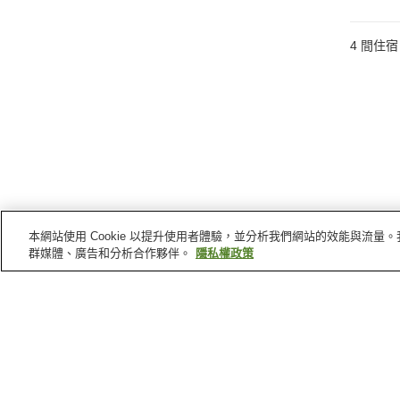
4
間住宿
本網站使用 Cookie 以提升使用者體驗，並分析我們網站的效能與流
群媒體、廣告和分析合作夥伴。
隱私權政策
新潟縣
的溫泉
六日町溫泉
越後大湯溫泉
岩原觀光溫泉
銀山平溫泉