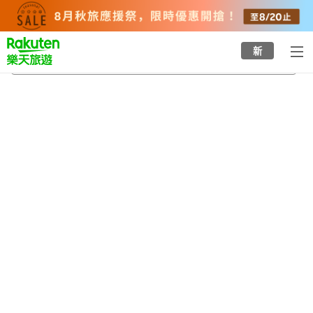
to
top
page
新
新胎内溫泉
2026/8/20
-
2026/8/21
每間
2
人
•
1
間房