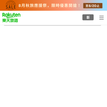
to
top
page
新
彌彥溫泉
2026/8/22
-
2026/8/23
每間
2
人
•
1
間房