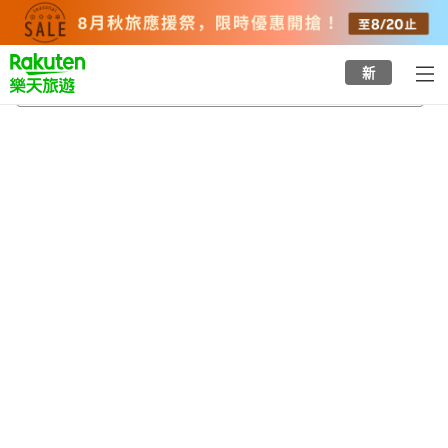
to
top
page
新
玖珠町
2026/8/20
-
2026/8/21
每間
2
人
•
1
間房