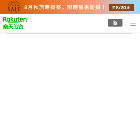
to
top
page
新
敷戶站
2026/8/21
-
2026/8/22
每間
2
人
•
1
間房