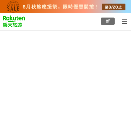
to
top
page
新
長湯溫泉
2026/8/20
-
2026/8/21
每間
2
人
•
1
間房