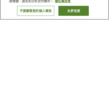
群媒體、廣告和分析合作夥伴。
隱私權政策
不要銷售我的個人資訊
允許全部
返回
4
間住宿
為何出現這些結果？