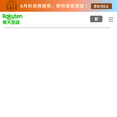
to
top
page
新
勝山鄉土資料館
2026/8/23
-
2026/8/24
每間
2
人
•
1
間房