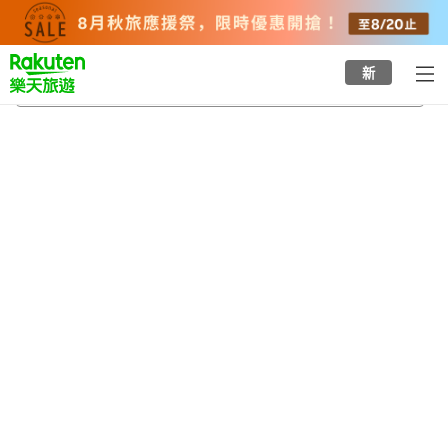
to
top
page
新
總社
2026/8/21
-
2026/8/22
每間
2
人
•
1
間房