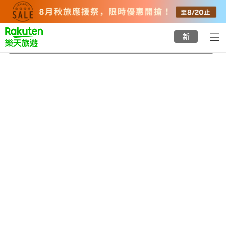
to
top
page
新
宮本武藏溫泉
2026/8/21
-
2026/8/22
每間
2
人
•
1
間房