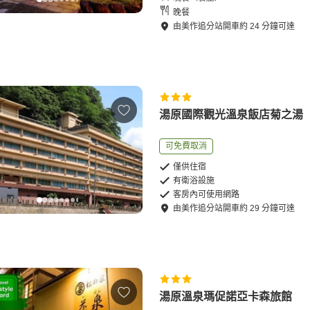
晚餐
由
美作追分站
開車
約
24
分鐘可達
湯原國際觀光溫泉飯店菊之湯
可免費取消
僅供住宿
有衛浴設施
客房內可使用網路
由
美作追分站
開車
約
29
分鐘可達
湯原溫泉瑪促諾亞卡森旅館