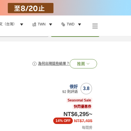
文（台灣）
TWN
TWD
•
1
間房
搜尋
推薦
為何出現這些結果？
很好
3.8
92
則評語
Seasonal Sale
快閃優惠券
NT$6,295
~
NT$7,405
14%
OFF
每間房