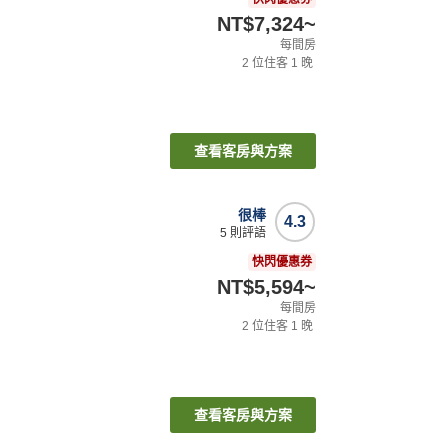
NT$7,324
~
每間房
2
位住客
1
晚
查看客房與方案
很棒
4.3
5
則評語
快閃優惠券
NT$5,594
~
每間房
2
位住客
1
晚
查看客房與方案