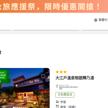
繁體中
2026/8/22
2026/8/23
每間
2
人
宿
大江戶溫泉物語輝乃湯
可免費取消
早餐
晚餐（餐廳）