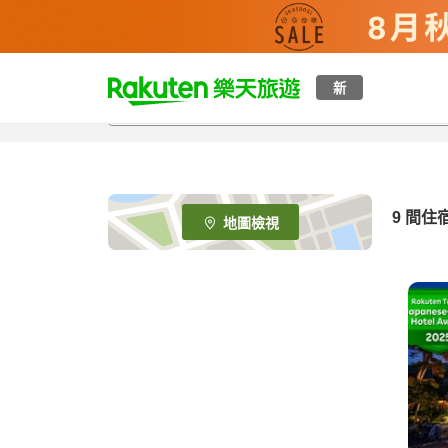
t
新
o
p
P
a
g
e
9
間住
地圖檢視
_
s
e
a
r
c
h