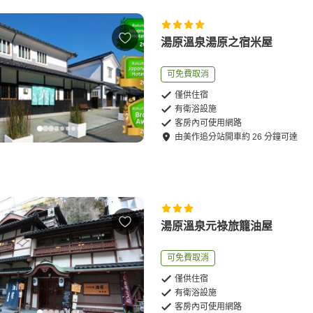
湯原溫泉湯原之宿米屋
可免費取消
僅供住宿
有衛浴設施
客房內可使用網路
由
美作追分站
開車
約
26
分鐘可達
湯原溫泉元祿旅籠油屋
可免費取消
僅供住宿
有衛浴設施
客房內可使用網路