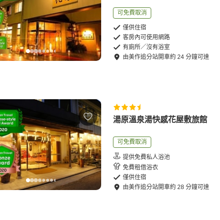
可免費取消
僅供住宿
客房內可使用網路
有廁所／沒有浴室
由
美作追分站
開車
約
24
分鐘可達
湯原溫泉湯快感花屋敷旅館
可免費取消
提供免費私人浴池
免費租借浴衣
僅供住宿
由
美作追分站
開車
約
28
分鐘可達