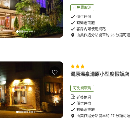
可免費取消
僅供住宿
有衛浴設施
客房內可使用網路
由
美作追分站
開車
約
26
分鐘可達
湯原溫泉湯原小型度假飯店
可免費取消
延後退房
僅供住宿
有衛浴設施
由
美作追分站
開車
約
27
分鐘可達