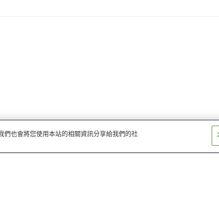
量。我們也會將您使用本站的相關資訊分享給我們的社
津黑高原溫泉
瀨戶大橋溫泉
倉敷由加溫泉
湯迫溫泉
作州武藏溫泉
和氣鵜飼谷溫泉