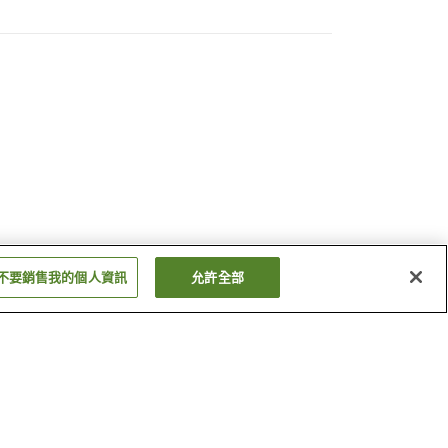
不要銷售我的個人資訊
允許全部
苫田溫泉
奧津溫泉
顯示更多