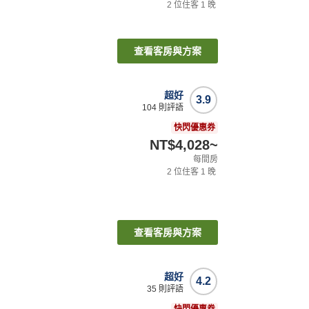
2
位住客
1
晚
查看客房與方案
超好
3.9
104
則評語
快閃優惠券
NT$4,028
~
每間房
2
位住客
1
晚
查看客房與方案
超好
4.2
35
則評語