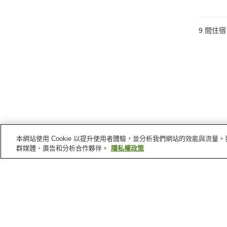
9
間住宿
本網站使用 Cookie 以提升使用者體驗，並分析我們網站的效能與流
群媒體、廣告和分析合作夥伴。
隱私權政策
岡山縣
的溫泉
湯原溫泉
宮本武藏溫泉
玉野溫泉
鷲羽山吹上溫泉