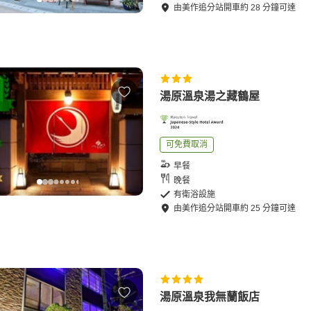
由
美作追分站
開車
約
28
分鐘可達
湯原溫泉湯之藏鶴屋
可免費取消
早餐
晚餐
有衛浴設施
由
美作追分站
開車
約
25
分鐘可達
湯原溫泉我無蘭飯店