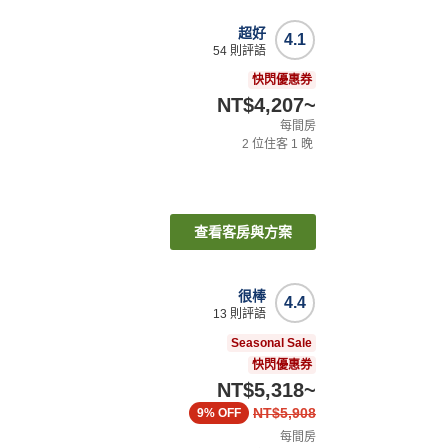
超好
4.1
54
則評語
快閃優惠券
NT$4,207
~
每間房
2
位住客
1
晚
查看客房與方案
很棒
4.4
13
則評語
Seasonal Sale
快閃優惠券
NT$5,318
~
NT$5,908
9%
OFF
每間房