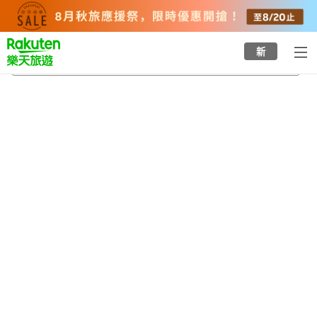
to
top
page
新
疊石
2026/8/23
-
2026/8/24
每間
2
人
•
1
間房