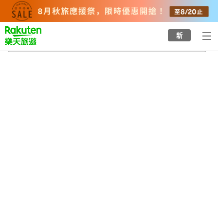
to
top
page
新
伊芙海灘
2026/8/24
-
2026/8/25
每間
2
人
•
1
間房