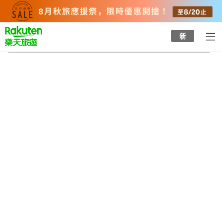
to
top
page
新
國頭村
2026/8/21
-
2026/8/22
每間
2
人
•
1
間房