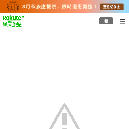
to
top
page
新