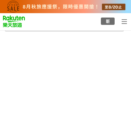
to
top
page
新
恩納村
2026/8/23
-
2026/8/24
每間
2
人
•
1
間房