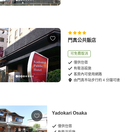
門真公共飯店
可免費取消
僅供住宿
有衛浴設施
客房內可使用網路
由
門真市站
步行
約
4
分鐘可達
Yadokari Osaka
僅供住宿
有衛浴設施