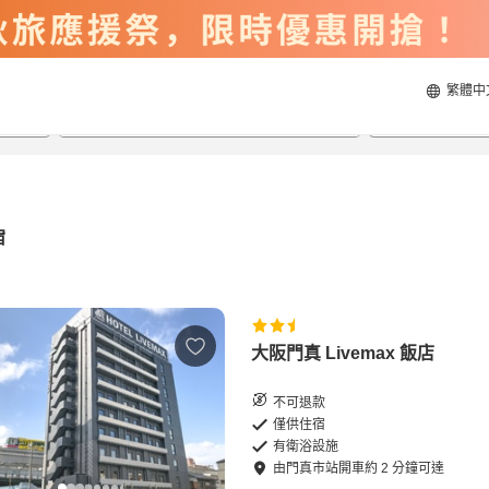
繁體中
2026/8/20
2026/8/21
每間
2
人
宿
大阪門真 Livemax 飯店
不可退款
僅供住宿
有衛浴設施
由
門真市站
開車
約
2
分鐘可達