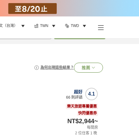
文（台灣）
TWN
TWD
•
1
間房
搜尋
推薦
為何出現這些結果？
超好
4.1
66
則評語
樂天旅遊專屬優惠
快閃優惠券
NT$2,944
~
每間房
2
位住客
1
晚