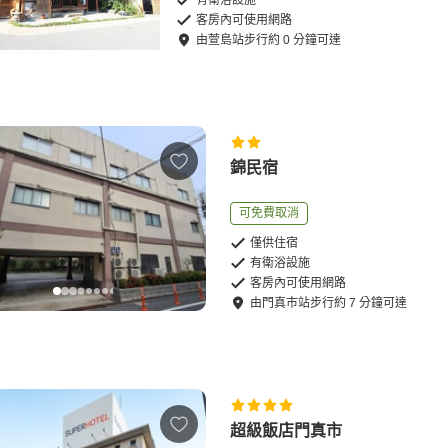
客房內可使用網路
由
萱島站
步行
約
0
分鐘可達
錦民宿
可免費取消
僅供住宿
有衛浴設施
客房內可使用網路
由
門真市站
步行
約
7
分鐘可達
超級飯店門真市