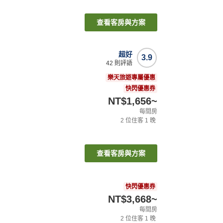
查看客房與方案
超好
3.9
42
則評語
樂天旅遊專屬優惠
快閃優惠券
NT$1,656
~
每間房
2
位住客
1
晚
查看客房與方案
快閃優惠券
NT$3,668
~
每間房
2
位住客
1
晚