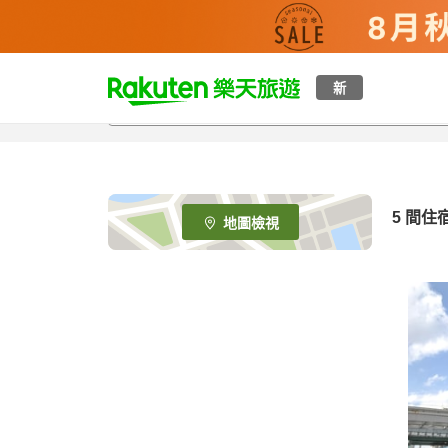
t
新
o
p
P
a
g
e
5
間住
地圖檢視
_
s
e
a
r
c
h