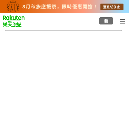
to
top
page
新
磐船神社
2026/8/21
-
2026/8/22
每間
2
人
•
1
間房