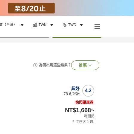
文（台灣）
TWN
TWD
•
1
間房
搜尋
推薦
為何出現這些結果？
超好
4.2
78
則評語
快閃優惠券
NT$1,668
~
每間房
2
位住客
1
晚