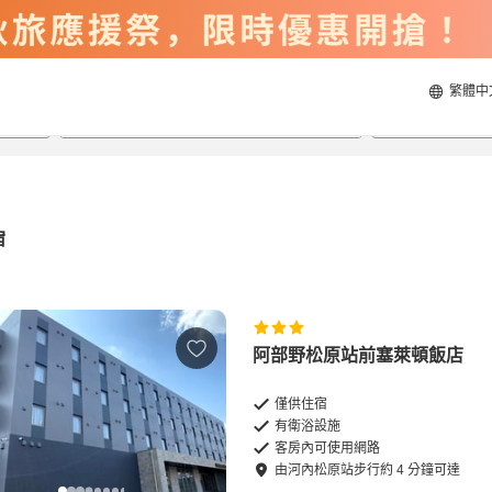
繁體中
2026/8/21
2026/8/22
每間
2
人
宿
阿部野松原站前塞萊頓飯店
僅供住宿
有衛浴設施
客房內可使用網路
由
河內松原站
步行
約
4
分鐘可達