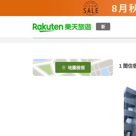
t
新
o
p
P
a
g
e
1 間住
地圖檢視
_
s
e
a
r
c
h