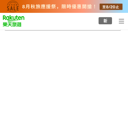
to
top
page
新
西九條站
2026/8/24
-
2026/8/25
每間
2
人
•
1
間房