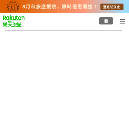
to
top
page
新
田邊站
2026/8/21
-
2026/8/22
每間
2
人
•
1
間房