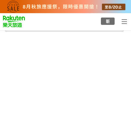
to
top
page
新
深江橋站
2026/8/21
-
2026/8/22
每間
2
人
•
1
間房