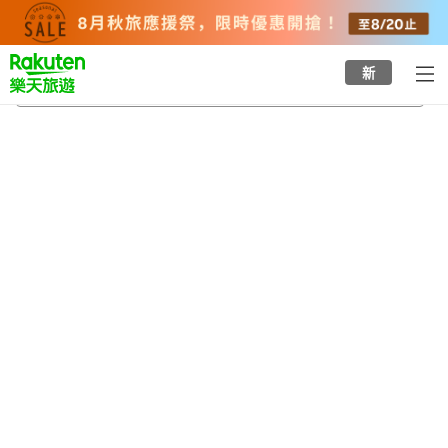
to
top
page
新
長堀橋站
2026/8/23
-
2026/8/24
每間
2
人
•
1
間房