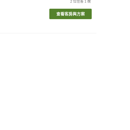
2
位住客
1
晚
查看客房與方案