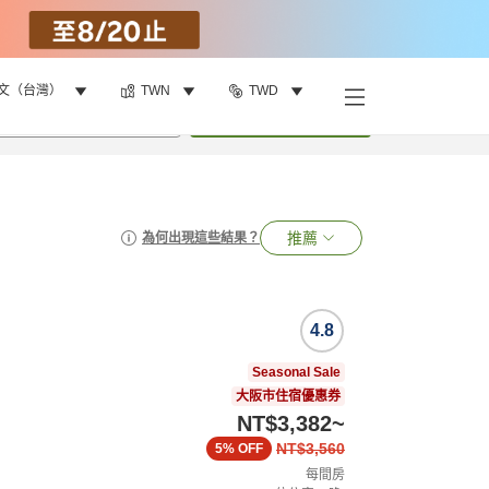
文（台灣）
TWN
TWD
•
1
間房
搜尋
推薦
為何出現這些結果？
4.8
Seasonal Sale
大阪市住宿優惠券
NT$3,382
~
NT$3,560
5%
OFF
每間房