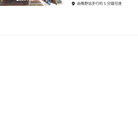
由
鴫野站
步行
約
5
分鐘可達