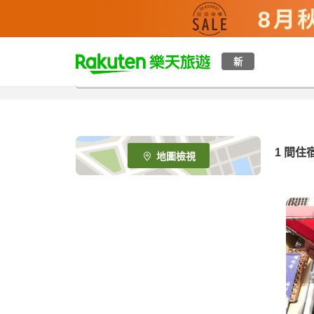
t
新
o
p
P
a
g
e
1 間住
地圖檢視
_
s
e
a
r
c
h