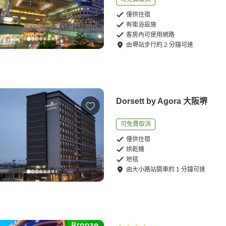
僅供住宿
有衛浴設施
客房內可使用網路
由
堺站
步行
約
2
分鐘可達
Dorsett by Agora 大阪堺
可免費取消
僅供住宿
烘乾機
地毯
由
大小路站
開車
約
1
分鐘可達