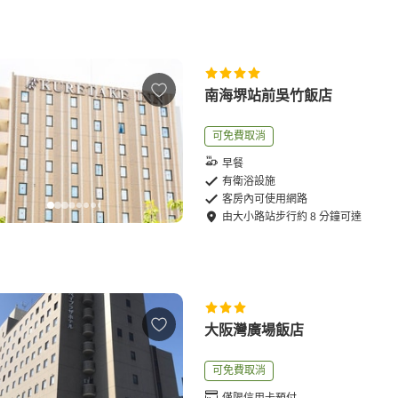
南海堺站前吳竹飯店
可免費取消
早餐
有衛浴設施
客房內可使用網路
由
大小路站
步行
約
8
分鐘可達
大阪灣廣場飯店
可免費取消
僅限信用卡預付