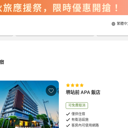
繁體中
2026/8/23
2026/8/24
每間
2
人
宿
堺站前 APA 飯店
可免費取消
僅供住宿
有衛浴設施
客房內可使用網路