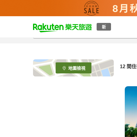
t
新
o
p
P
a
g
e
12
間住
地圖檢視
_
s
e
a
r
c
h