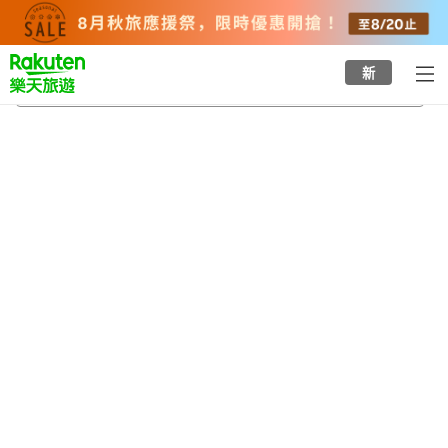
to
top
page
新
和泉砂川站
2026/8/21
-
2026/8/22
每間
2
人
•
1
間房