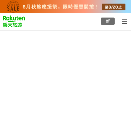
to
top
page
新
高槻站
2026/8/23
-
2026/8/24
每間
2
人
•
1
間房