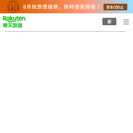
to
top
page
新
伊萬里
2026/8/20
-
2026/8/21
每間
2
人
•
1
間房