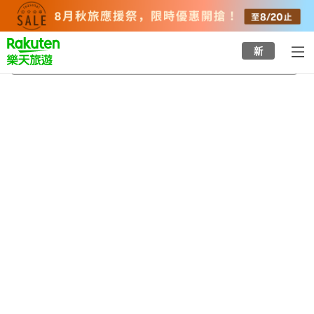
to
top
page
新
祐德稻荷神社
2026/8/21
-
2026/8/22
每間
2
人
•
1
間房