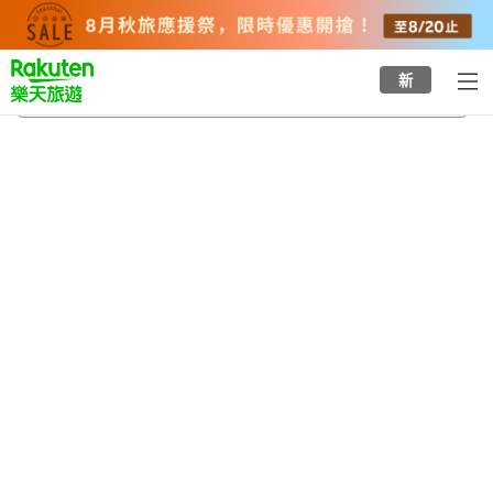
to
top
page
新
川口
2026/8/22
-
2026/8/23
每間
2
人
•
1
間房