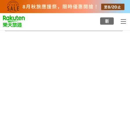
to
top
page
新
川口站
2026/8/20
-
2026/8/21
每間
2
人
•
1
間房