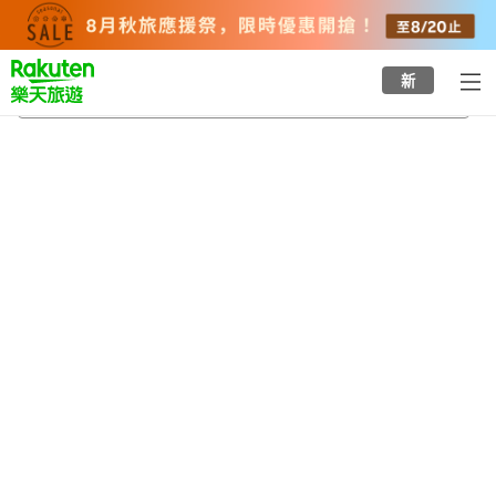
to
top
page
新
久喜
2026/8/20
-
2026/8/21
每間
2
人
•
1
間房