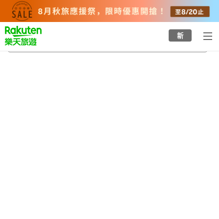
to
top
page
新
埼玉 2002 體育場
2026/8/22
-
2026/8/23
每間
2
人
•
1
間房