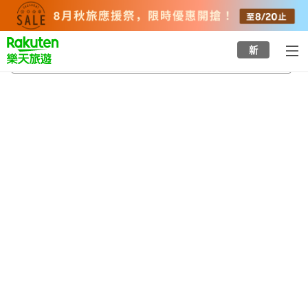
to
top
page
新
宮原站
2026/8/22
-
2026/8/23
每間
2
人
•
1
間房