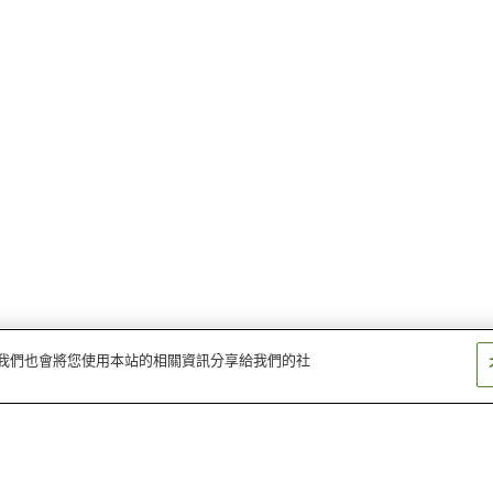
量。我們也會將您使用本站的相關資訊分享給我們的社
市邊站
朝日野站
河邊之森站
長谷野站
櫻川站
能登川站