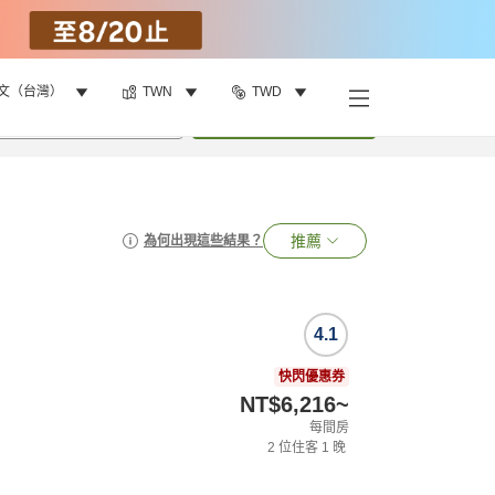
文（台灣）
TWN
TWD
•
1
間房
搜尋
推薦
為何出現這些結果？
4.1
快閃優惠券
NT$6,216
~
每間房
2
位住客
1
晚