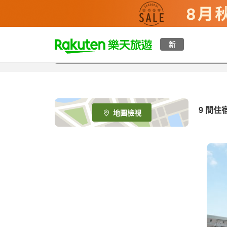
t
新
o
p
P
a
g
e
9
間住
地圖檢視
_
s
e
a
r
c
h