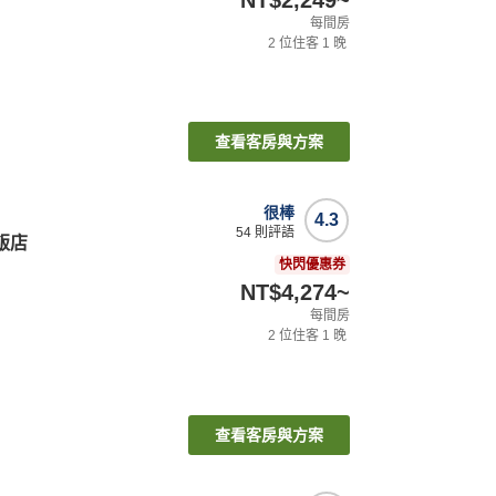
NT$2,249
~
每間房
2
位住客
1
晚
查看客房與方案
很棒
4.3
54
則評語
 飯店
快閃優惠券
NT$4,274
~
每間房
2
位住客
1
晚
查看客房與方案