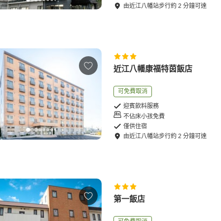
由
近江八幡站
步行
約
2
分鐘可達
近江八幡康福特茵飯店
可免費取消
迎賓飲料服務
不佔床小孩免費
僅供住宿
由
近江八幡站
步行
約
2
分鐘可達
第一飯店