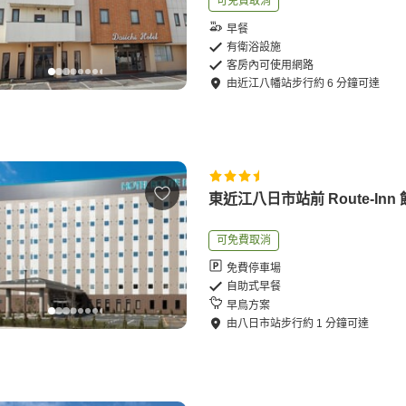
可免費取消
早餐
有衛浴設施
客房內可使用網路
由
近江八幡站
步行
約
6
分鐘可達
東近江八日市站前 Route-Inn
可免費取消
免費停車場
自助式早餐
早鳥方案
由
八日市站
步行
約
1
分鐘可達