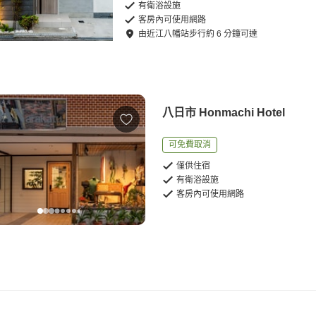
有衛浴設施
客房內可使用網路
由
近江八幡站
步行
約
6
分鐘可達
八日市 Honmachi Hotel
可免費取消
僅供住宿
有衛浴設施
客房內可使用網路