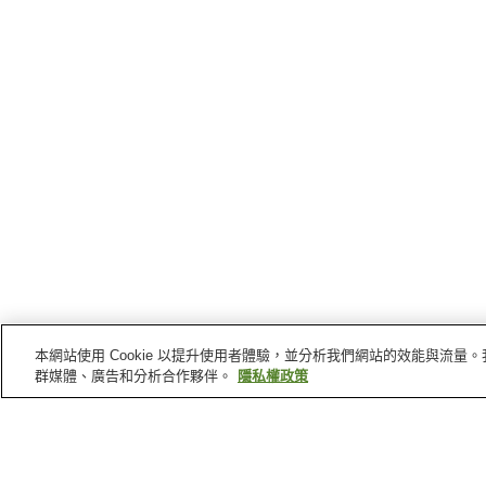
本網站使用 Cookie 以提升使用者體驗，並分析我們網站的效能與流
群媒體、廣告和分析合作夥伴。
隱私權政策
東近江
的車站
五箇莊站
京瓷前站
太郎坊宮前站
八日市站