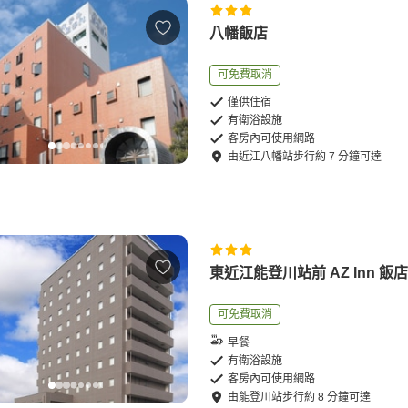
八幡飯店
可免費取消
僅供住宿
有衛浴設施
客房內可使用網路
由
近江八幡站
步行
約
7
分鐘可達
東近江能登川站前 AZ Inn 飯
可免費取消
早餐
有衛浴設施
客房內可使用網路
由
能登川站
步行
約
8
分鐘可達