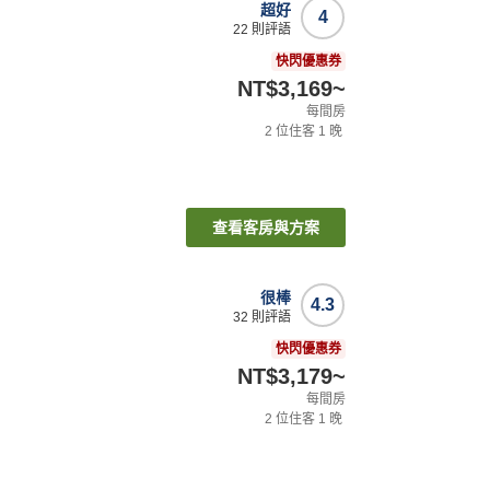
超好
4
22
則評語
快閃優惠券
NT$3,169
~
每間房
2
位住客
1
晚
查看客房與方案
很棒
4.3
32
則評語
店
快閃優惠券
NT$3,179
~
每間房
2
位住客
1
晚