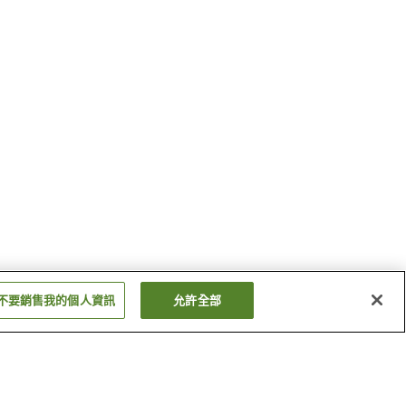
不要銷售我的個人資訊
允許全部
大學前站
朝日大塚站