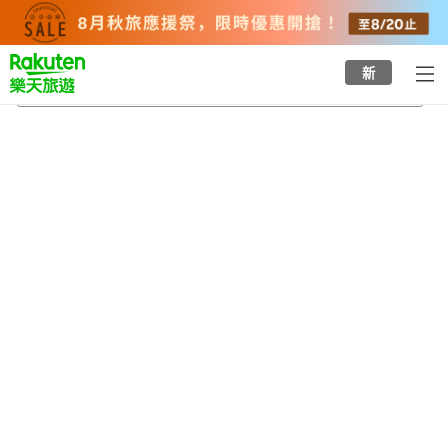
to
top
page
新
櫻川站
2026/8/20
-
2026/8/21
每間
2
人
•
1
間房